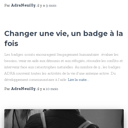
Par
AdraNeuilly
, il y a
9 mois
Changer une vie, un badge à la
fois
Les badges scouts encouragent l’engagement humanitaire : évaluer les
besoins, venir en aide aux démunis et aux réfugiés, résoudre les conflits et
intervenir face aux catastrophes naturelles. Au nombre de 9 , les badges
ADRA couvrent toutes les activités de la vie d’une antenne active. Du
développement communautaire à l’aide
Lire la suite…
Par
AdraNeuilly
, il y a
10 mois