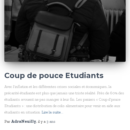
Coup de pouce Etudiants
Avec l’inflation et les différentes crises sociales et économiques, la
précarité étudiante est plus que jamais une triste réalité. Près de 60% des
étudiants avouent ne pas manger à leur fin. Les paniers « Coup d’pouce
Etudiants » : une distribution de colis alimentaire pour venir en aide aux
étudiants en situation
Lire la suite…
Par
AdraNeuilly
, il y a
3 ans