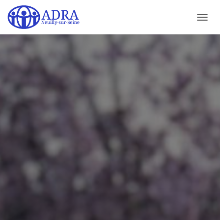
D
É
P
L
I
E
R
L
A
N
A
V
I
G
A
T
I
O
N