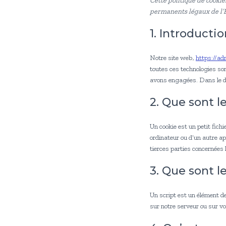
Cette politique de cookies
permanents légaux de l’
1. Introducti
Notre site web,
https://adr
toutes ces technologies so
avons engagées. Dans le do
2. Que sont l
Un cookie est un petit fich
ordinateur ou d’un autre a
tierces parties concernées l
3. Que sont le
Un script est un élément de
sur notre serveur ou sur vo