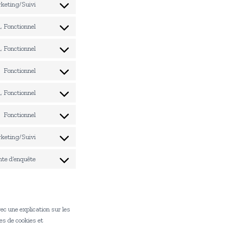
keting/Suivi
Consent
to
, Fonctionnel
service
Consent
google-
to
, Fonctionnel
maps
service
Consent
youtube
to
Fonctionnel
service
Consent
dailymotion
to
, Fonctionnel
service
Consent
calendly
to
Fonctionnel
service
Consent
facebook
to
keting/Suivi
service
Consent
whatsapp
to
ente d’enquête
service
Consent
instagram
to
service
divers
ec une explication sur les
es de cookies et