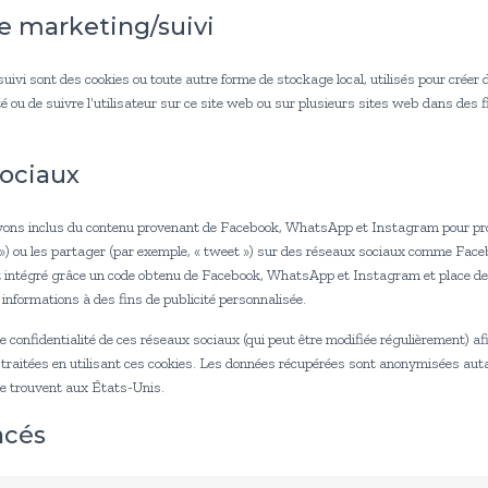
e marketing/suivi
ivi sont des cookies ou toute autre forme de stockage local, utilisés pour créer d
ité ou de suivre l’utilisateur sur ce site web ou sur plusieurs sites web dans des 
sociaux
avons inclus du contenu provenant de Facebook, WhatsApp et Instagram pour 
pin ») ou les partager (par exemple, « tweet ») sur des réseaux sociaux comme Fa
 intégré grâce un code obtenu de Facebook, WhatsApp et Instagram et place de
s informations à des fins de publicité personnalisée.
 de confidentialité de ces réseaux sociaux (qui peut être modifiée régulièrement) afi
 traitées en utilisant ces cookies. Les données récupérées sont anonymisées aut
 trouvent aux États-Unis.
acés