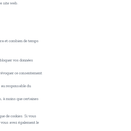
e site web.
vera et combien de temps
u bloquer vos données
e révoquer ce consentement
s au responsable du
, à moins que certaines
que de cookies. Si vous
s vous avez également le