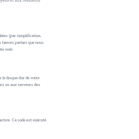
toyens et aux résidents
liées (par simplification,
s tierces parties que nous
ite web.
r le disque dur de votre
eurs ou aux serveurs des
active. Ce code est exécuté