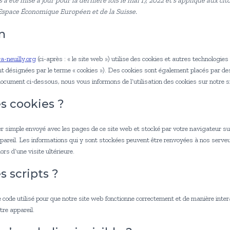
 a été mise à jour pour la dernière fois le mai 17, 2022 et s’applique aux ci
Espace Économique Européen et de la Suisse.
on
a-neuilly.org
(ci-après : « le site web ») utilise des cookies et autres technologies 
nt désignées par le terme « cookies »). Des cookies sont également placés par de
cument ci-dessous, nous vous informons de l’utilisation des cookies sur notre s
es cookies ?
ier simple envoyé avec les pages de ce site web et stocké par votre navigateur su
ppareil. Les informations qui y sont stockées peuvent être renvoyées à nos serv
ors d’une visite ultérieure.
s scripts ?
 code utilisé pour que notre site web fonctionne correctement et de manière inter
tre appareil.