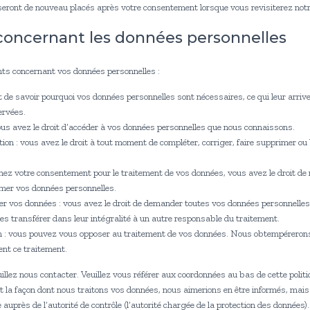
 seront de nouveau placés après votre consentement lorsque vous revisiterez notr
 concernant les données personnelles
nts concernant vos données personnelles :
t de savoir pourquoi vos données personnelles sont nécessaires, ce qui leur arri
ervées.
ous avez le droit d’accéder à vos données personnelles que nous connaissons.
ation : vous avez le droit à tout moment de compléter, corriger, faire supprimer o
nez votre consentement pour le traitement de vos données, vous avez le droit d
imer vos données personnelles.
rer vos données : vous avez le droit de demander toutes vos données personnelle
les transférer dans leur intégralité à un autre responsable du traitement.
on : vous pouvez vous opposer au traitement de vos données. Nous obtempérerons
ient ce traitement.
uillez nous contacter. Veuillez vous référer aux coordonnées au bas de cette politi
t la façon dont nous traitons vos données, nous aimerions en être informés, mai
 auprès de l’autorité de contrôle (l’autorité chargée de la protection des données).