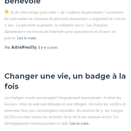
bénévole
2h de votre temps pour aider + de 2 millions de personnes ! Le nombre
des personnes en situation de précarité alimentaire a augmenté de 20% en
5 ans. La précarité augmente, la solidarité aussi ! Les Banques
Alimentaires ont besoin de bénévoles pour que partout en France, on
puisse
Lire la suite…
Par
AdraNeuilly
, il y a
9 mois
Changer une vie, un badge à la
fois
Les badges scouts encouragent l’engagement humanitaire : évaluer les
besoins, venir en aide aux démunis et aux réfugiés, résoudre les conflits et
intervenir face aux catastrophes naturelles. Au nombre de 9 , les badges
ADRA couvrent toutes les activités de la vie d’une antenne active. Du
développement communautaire à l’aide
Lire la suite…