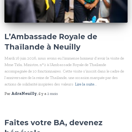
L’Ambassade Royale de
Thaïlande à Neuilly
Mardi 16 juin 2026, nous avons eu l’immense honneur d’avoir la visite de
Mme Tida, Ministre, n°2 à l’Ambassade Royale de Thaïlande
accompagnée de 10 fonctionnaires. Cette visite s’inscrit dans le cadre de
l’anniversaire de la reine de Thaïlande, une occasion marquée par des
actions de solidarité inspirées des valeurs
Lire la suite…
Par
AdraNeuilly
, il y a
2 mois
Faîtes votre BA, devenez