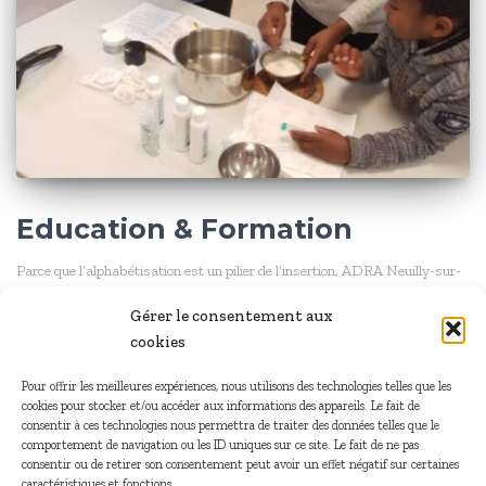
Education & Formation
Parce que l’alphabétisation est un pilier de l’insertion, ADRA Neuilly-sur-
seine accomplit une mission d’alphabétisation et d’apprentissage du
Gérer le consentement aux
français écrit et oral. Ainsi, les participants acquièrent des bases qui leur
cookies
permettront de mieux s’intégrer dans la société.
Par
AdraNeuilly
, il y a
4 ans
Pour offrir les meilleures expériences, nous utilisons des technologies telles que les
cookies pour stocker et/ou accéder aux informations des appareils. Le fait de
consentir à ces technologies nous permettra de traiter des données telles que le
comportement de navigation ou les ID uniques sur ce site. Le fait de ne pas
consentir ou de retirer son consentement peut avoir un effet négatif sur certaines
caractéristiques et fonctions.